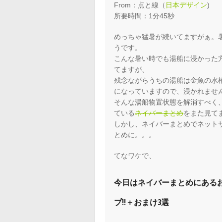
From：点と線（
日本デザイン
)
所要時間：1分45秒
めっちゃ猛暑が続いてますがぁ。
うです。
こんな暑い時でも湯船に浸かった
てますが、
残念ながらうちの湯船は金魚の水
になっていますので、浸かれませ
そんな湯船物置状態を解消すべく、
ている
ネイバーまとめ
をまた見て
しかし、ネイバーまとめでネット
とめに。。。
てなワケで、
今日はネイバーまとめにあるお
プ!!＋おまけ3選