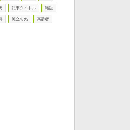
男
記事タイトル
雑誌
典
風立ちぬ
高齢者