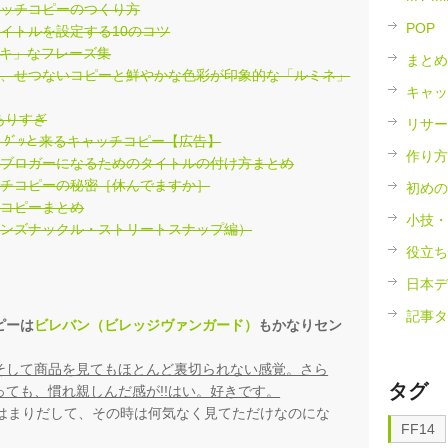
ャッチコピーのつくり方
POP
イトルを設定する10のコツ
テキ」なフレーズ集
まとめ
う、せつないコピーと鮮やかな色彩が印象的な「ルミネ」
キャッ
ありすぎ
リサー
ｸﾞｯと来るキャッチコピー【広告】
作り方
気ブロガーになるためのタイトルの付け方まとめ
ッチコピーの秘密［休んでますか］
初めの
チコピーまとめ
小技・
メンズナックル・ストリートスナップ編）
役立ち
日本デ
記事タ
ピーは
ビレバン（ビレッジヴァンガード）
もかなりセン
そして商品を見てもほとんど裏切られない感覚。さら
タグ
ても、慣れ親しんだ感が!!はい。好きです。
にはまりだして、その時は何気なく見てただけなのにな
FF14