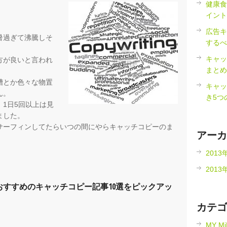
健康食
イント
広告キ
暑過ぎて沸騰しそ
するべ
キャッ
方が良いと言われ
まとめ
槽とか色々な物置
キャッ
ん。
き5つ
1日5回以上は見
ました。
サーフィンしてたらいつの間にやらキャッチコピーのま
アーカ
2013
2013
すすめのキャッチコピー記事10選をピックアッ
カテゴ
MY M