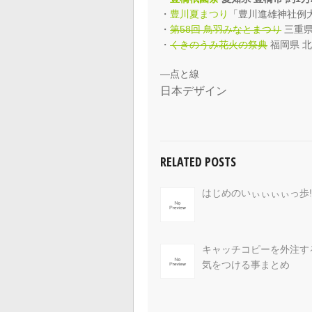
・
豊川夏まつり
「豊川進雄神社例大
・
第58回 鳥羽みなとまつり
三重県
・
くきのうみ花火の祭典
福岡県 北
—点と線
日本デザイン
RELATED POSTS
はじめのいぃぃぃぃっ歩!
キャッチコピーを外注す
気をつける事まとめ