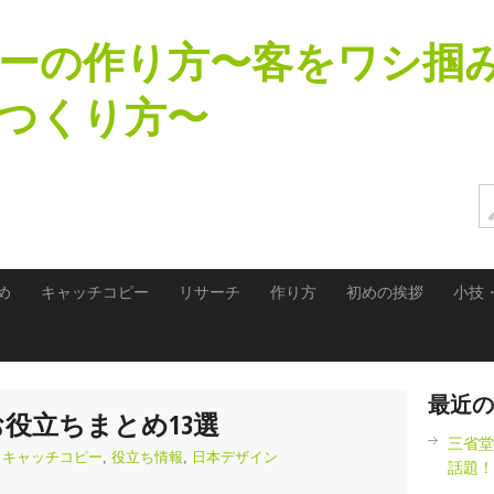
ーの作り方〜客をワシ掴
つくり方〜
め
キャッチコピー
リサーチ
作り方
初めの挨拶
小技
最近の
役立ちまとめ13選
三省堂
,
キャッチコピー
,
役立ち情報
,
日本デザイン
話題！