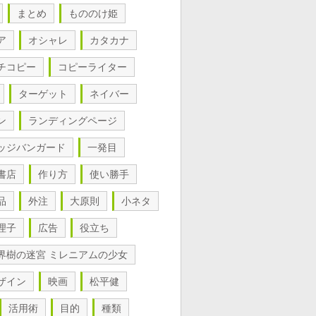
まとめ
もののけ姫
ア
オシャレ
カタカナ
チコピー
コピーライター
ターゲット
ネイバー
ン
ランディングページ
ッジバンガード
一発目
書店
作り方
使い勝手
品
外注
大原則
小ネタ
理子
広告
役立ち
界樹の迷宮 ミレニアムの少女
ザイン
映画
松平健
活用術
目的
種類