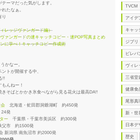
がテーマだった気がします。
TVCM
かれたなぁ。
有り
アイデ
キャッ
ヴィレッジヴァンガード編）
ヴァンガードの迷キャッチコピー・迷POP写真まとめ
ジブリ
バンに学べ！キャッチコピー作成術
ビレバ
こうかなー。
ヴィレ
ベントが開催する中、
三省堂
!!
すもんねー！
健康食
きそばとかかき氷食べながら見る花火は最高DA!!
尾形真
大会
北海道・虻田郡洞爺湖町 約450発
24発
新・世
イター
千葉県・千葉市美浜区 約300発
日本デ
父市 約1500発
 新潟県 南魚沼市 約2000発
歴史
000発