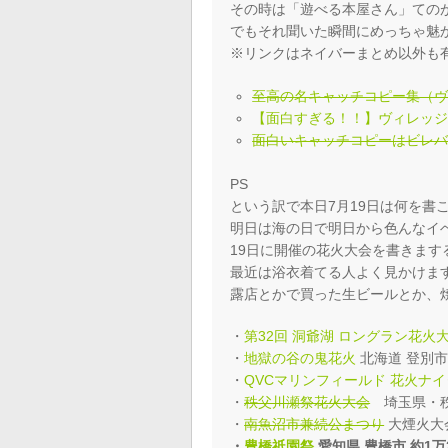
その時は「遊べる本屋さん」ての
でもそれ聞いた瞬間にめっちゃ魅
※リンクはネイバーまとめ以外も
至高の名キャッチコピー集（
【面白すぎる！！】ヴィレッジ
面白いキャッチコピーはビレ
PS
という訳で本日7月19日は何を書
明日は海の日で明日から色んなイ
19日に開催の花火大会を書きまする
最近は浴衣着てる人よく見かけま
露店とかで買った生ビールとか、焼
・
第32回 洞爺湖 ロングラン花火
・
地獄の谷の鬼花火
北海道 登別市 
・
QVCマリンフィールド 花火ナ
・
秩父川瀬祭花火大会
埼玉県・秩
・
南魚沼市兼続公まつり
大煙火大会
・
豊橋祇園祭
愛知県 豊橋市 約1万2