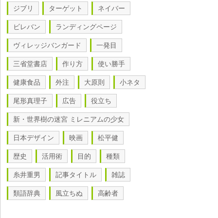
ジブリ
ターゲット
ネイバー
ビレバン
ランディングページ
ヴィレッジバンガード
一発目
三省堂書店
作り方
使い勝手
健康食品
外注
大原則
小ネタ
尾形真理子
広告
役立ち
新・世界樹の迷宮 ミレニアムの少女
日本デザイン
映画
松平健
歴史
活用術
目的
種類
糸井重男
記事タイトル
雑誌
類語辞典
風立ちぬ
高齢者