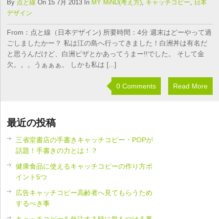
By
点と線
On 15 7月 2013 In
MY MiND(考え方)
,
キャッチコピー
,
日本
デザイン
From：点と線（日本デザイン) 所要時間：4分 週末はどーやって過
ごしましたかー？ 私は江の島へ行ってきました！白洲丼は有名だ
と思うんだけど、白洲ピザとかあってうまー!!でした。 そして金
欠。。。うぁぁぁ。 しかも私は [...]
0 Comments
Read More
最近の投稿
三省堂書店の手書きキャッチコピー・POPが
話題！手書きの力とは！？
健康食品に使えるキャッチコピーの作り方ポ
イント5つ
広告キャッチコピー高齢者へ見てもらうため
するべき事