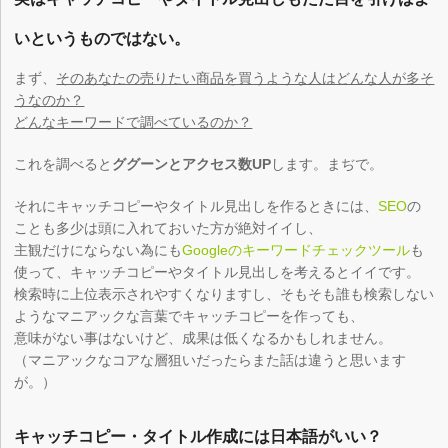
いというものではない。
まず、
そのあなたの売りたい商品を買うような人はどんな人が多そ
うなのか？
どんなキーワードで調べているのか？
これを調べると
ググーンとアクセス数UP
します。まぢで。
それにキャッチコピーやタイトル見出しを作るときには、
SEO
の
ことも多少は頭に入れておいた方が絶対イイし、
主観だけにならない為にも
Googleのキーワードチェックツール
も
使って、キャッチコピーやタイトル見出しを考えるとイイです。
検索時に上位表示されやすくなりますし、そもそも誰も検索しない
ようなマニアックな言葉でキャッチコピーを作っても、
意味がない事はないけど、成果は低くなるかもしれません。
（マニアックなコアな層狙いだったらまた話は違うと思います
が。）
キャッチコピー・タイトル作成には日本語がいい？