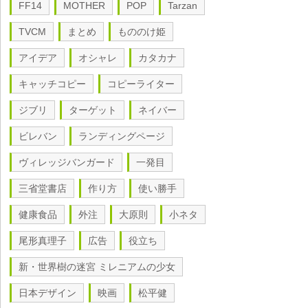
FF14
MOTHER
POP
Tarzan
TVCM
まとめ
もののけ姫
アイデア
オシャレ
カタカナ
キャッチコピー
コピーライター
ジブリ
ターゲット
ネイバー
ビレバン
ランディングページ
ヴィレッジバンガード
一発目
三省堂書店
作り方
使い勝手
健康食品
外注
大原則
小ネタ
尾形真理子
広告
役立ち
新・世界樹の迷宮 ミレニアムの少女
日本デザイン
映画
松平健