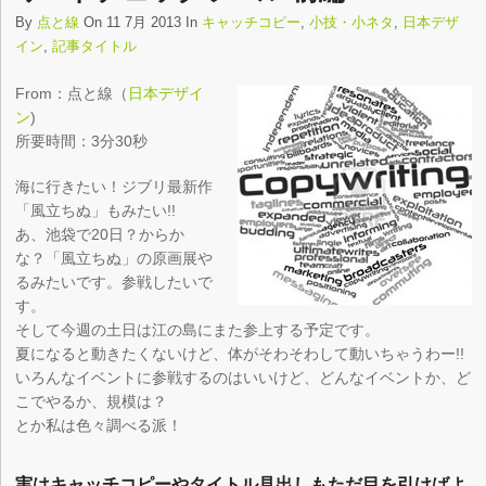
By
点と線
On 11 7月 2013 In
キャッチコピー
,
小技・小ネタ
,
日本デザ
イン
,
記事タイトル
From：点と線（
日本デザイ
ン
)
所要時間：3分30秒
海に行きたい！ジブリ最新作
「風立ちぬ」もみたい!!
あ、池袋で20日？からか
な？「風立ちぬ」の原画展や
るみたいです。参戦したいで
す。
そして今週の土日は江の島にまた参上する予定です。
夏になると動きたくないけど、体がそわそわして動いちゃうわー!!
いろんなイベントに参戦するのはいいけど、どんなイベントか、ど
こでやるか、規模は？
とか私は色々調べる派！
実はキャッチコピーやタイトル見出しもただ目を引けばよ