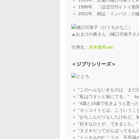
1998年、「ほぼ日刊イトイ新
2001年、雑誌「インパク」
▲おまけの奥さん（樋口可南子さ
引用元：
糸井重男wiki
＜ジブリシリーズ＞
“このへんないきものは まだ日
“私はワタシと旅にでる。” b
“4歳と14歳で生きようと思った
“カッコイイとは、こういうこと
“おちこんだりもしたけれど、私
“好きなひとが、できました。”
“タヌキだってがんばってるんだ
“トンネルのむこうは、不思議の