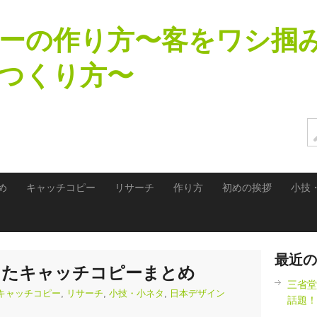
ーの作り方〜客をワシ掴
つくり方〜
め
キャッチコピー
リサーチ
作り方
初めの挨拶
小技
最近の
ったキャッチコピーまとめ
三省堂
キャッチコピー
,
リサーチ
,
小技・小ネタ
,
日本デザイン
話題！