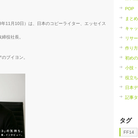
POP
まとめ
48年11月10日）は、日本のコピーライター、エッセイス
キャッ
取締役社長。
リサー
作り方
アのブイヨン。
初めの
小技・
役立ち
日本デ
記事タ
タグ
FF14