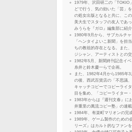
1979年、沢田研二の「TOK
どで行う、気の効いた「芸」
の処女出版となると共に、こ
美大生でスタッフの友人であ
みうらを『ガロ』編集部に紹
1980年9月から、サブカル
「ヘンタイよいこ新聞」を担
ちの教祖的存在となる。また
ジシャン、アーティストとの
1982年5月、新聞終刊記念
糸井と鈴木慶一らで企画。
また、1982年4月から1985
の後、西武百貨店の「不思議、大
キャッチコピーでコピーライ
目を集め、「コピーライター
1983年からは『週刊文春』
井重里の萬流コピー塾」の連
1984年、有楽町マリオンの
1989年、ゲーム製作のための
リーズ』はカルト的なファン
1993年、女優の樋口可南子と