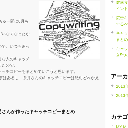
健康食
イント
広告キ
ちゅー間に8月も
するべ
キャッ
がいなくなったか
まとめ
ので、いつも追っ
キャッ
き5つ
名な人のキャッチ
てたので、
ャッチコピーをまとめていこうと思います。
アーカ
た事はあるし、糸井さんのキャッチコピーは絶対どれか見
2013
2013
男さんが作ったキャッチコピーまとめ
カテゴ
MY M