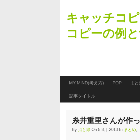
キャッチコピ
コピーの例と
MY MiND(考え方)
POP
まと
記事タイトル
糸井重里さんが作
By
点と線
On 5 8月 2013 In
まとめ
,