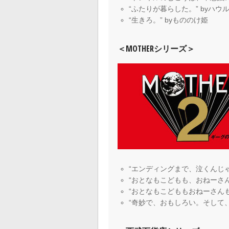
“ふたりが暮らした。” byハウ
“生きろ。” byもののけ姫
＜MOTHERシリーズ＞
“エンディングまで、泣くんじゃな
“おとなもこどもも、おねーさんも”
“おとなもこどももおねーさんも、ふ
“奇妙で、おもしろい。そして、せ