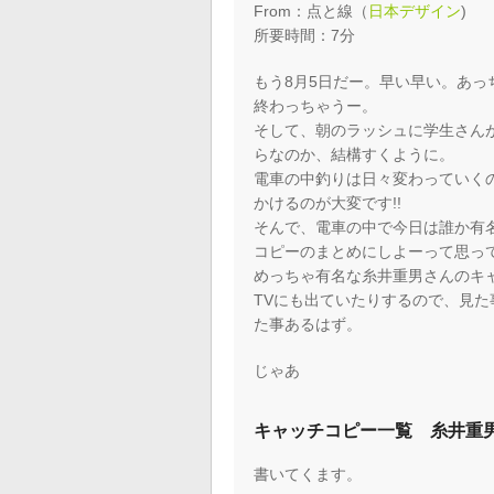
From：点と線（
日本デザイン
)
所要時間：7分
もう8月5日だー。早い早い。あっ
終わっちゃうー。
そして、朝のラッシュに学生さん
らなのか、結構すくように。
電車の中釣りは日々変わっていく
かけるのが大変です!!
そんで、電車の中で今日は誰か有
コピーのまとめにしよーって思っ
めっちゃ有名な糸井重男さんのキ
TVにも出ていたりするので、見
た事あるはず。
じゃあ
キャッチコピー一覧 糸井重
書いてくます。