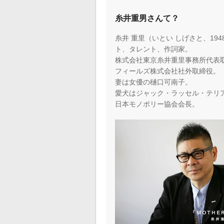
糸井重男さんて？
糸井 重里（いとい しげさと、19
ト、タレント、作詞家。
株式会社東京糸井重里事務所代表
フィールズ株式会社社外取締役。
妻は女優の樋口可南子。
愛犬はジャック・ラッセル・テリ
日本モノポリー協会会長。