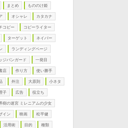
まとめ
もののけ姫
ア
オシャレ
カタカナ
チコピー
コピーライター
ターゲット
ネイバー
ン
ランディングページ
ッジバンガード
一発目
書店
作り方
使い勝手
品
外注
大原則
小ネタ
理子
広告
役立ち
界樹の迷宮 ミレニアムの少女
ザイン
映画
松平健
活用術
目的
種類