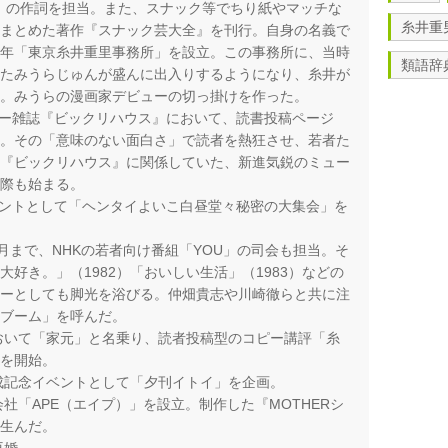
IO」の作詞を担当。また、スナック等でちり紙やマッチな
糸井重
をまとめた著作『スナック芸大全』を刊行。自身の名義で
の年「東京糸井重里事務所」を設立。この事務所に、当時
類語辞
ったみうらじゅんが盛んに出入りするようになり、糸井が
介。みうらの漫画家デビューの切っ掛けを作った。
チャー雑誌『ビックリハウス』において、読書投稿ページ
当。その「意味のない面白さ」で読者を熱狂させ、若者た
、『ビックリハウス』に関係していた、新進気鋭のミュー
交際も始まる。
イベントとして「ヘンタイよいこ白昼堂々秘密の大集会」を
年3月まで、NHKの若者向け番組「YOU」の司会も担当。そ
好き。」（1982）「おいしい生活」（1983）などの
ターとしても脚光を浴びる。仲畑貴志や川崎徹らと共に注
・ブーム」を呼んだ。
において「家元」と名乗り、読者投稿型のコピー講評「糸
載を開始。
完成記念イベントとして「夕刊イトイ」を企画。
会社「APE（エイプ）」を設立。制作した『MOTHERシ
を生んだ。
再婚。