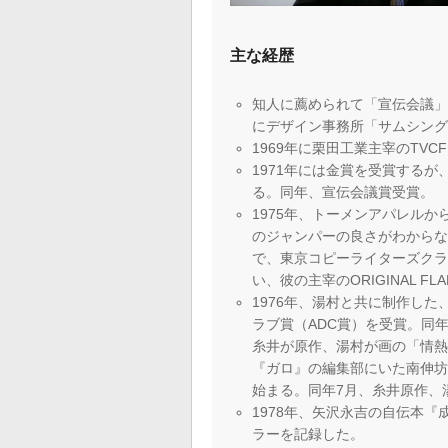
主な経歴
知人に薦められて「宣伝会議」
にデザイン事務所「サムシン
1969年に栗田工業主宰のTV
1971年には金賞を受賞するが
る。同年、宣伝会議賞受賞。
1975年、トーメンアパレルか
のジャンパーの良さがわからな
で、東京コピーライターズク
い、彼の主宰のORIGINAL FL
1976年、湯村と共に制作した
ラブ賞（ADC賞）を受賞。同
糸井が原作、湯村が画の「情
『ガロ』の編集部にいた南伸
始まる。同年7月、糸井原作、
1978年、矢沢永吉の自伝本
ラーを記録した。