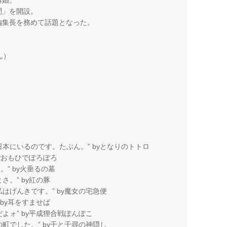
聞」を開設。
の編集長を務めて話題となった。
ん）
本にいるのです。たぶん。” byとなりのトトロ
yおもひでぽろぽろ
。” by火垂るの墓
さ。” by紅の豚
はげんきです。” by魔女の宅急便
 by耳をすませば
よォ” by平成狸合戦ぽんぽこ
町でした。” by千と千尋の神隠し