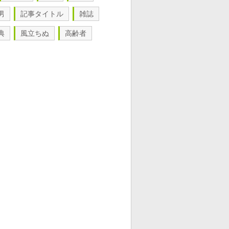
男
記事タイトル
雑誌
典
風立ちぬ
高齢者