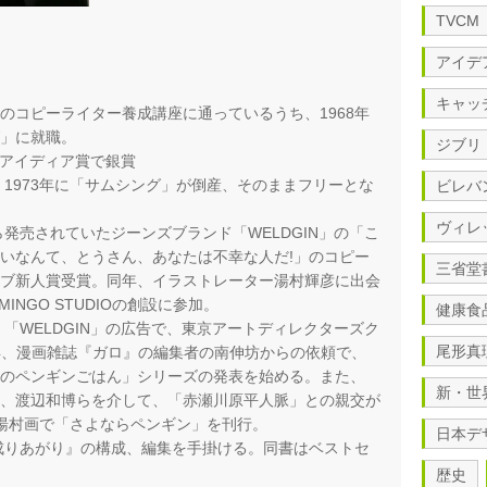
TVCM
アイデ
キャッ
のコピーライター養成講座に通っているうち、1968年
グ」に就職。
ジブリ
CFアイディア賞で銀賞
、1973年に「サムシング」が倒産、そのままフリーとな
ビレバ
ヴィレ
ら発売されていたジーンズブランド「WELDGIN」の「こ
いなんて、とうさん、あなたは不幸な人だ!」のコピー
三省堂
ラブ新人賞受賞。同年、イラストレーター湯村輝彦に出会
AMINGO STUDIOの創設に参加。
健康食
、「WELDGIN」の広告で、東京アートディレクターズク
尾形真
年、漫画雑誌『ガロ』の編集者の南伸坊からの依頼で、
熱のペンギンごはん」シリーズの発表を始める。また、
新・世
坊、渡辺和博らを介して、「赤瀬川原平人脈」との親交が
湯村画で「さよならペンギン」を刊行。
日本デ
『成りあがり』の構成、編集を手掛ける。同書はベストセ
歴史